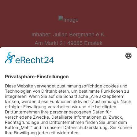
Inhaber: Julian Bergmann e.K.
Am Markt 2 | 49685 Emstek
Telefon: 04473 1020
ÖFFNUNGSZEITEN
HEUTE
Geschlossen
Alle Öffnungszeiten